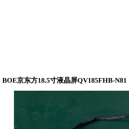
BOE京东方18.5寸液晶屏QV185FHB-N81