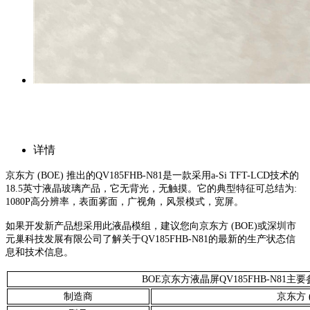
详情
京东方 (BOE) 推出的QV185FHB-N81是一款采用a-Si TFT-LCD技术的
18.5英寸液晶玻璃产品，它无背光，无触摸。它的典型特征可总结为:
1080P高分辨率，表面雾面，广视角，风景模式，宽屏。
如果开发新产品想采用此液晶模组，建议您向京东方 (BOE)或深圳市
元巢科技发展有限公司了解关于QV185FHB-N81的最新的生产状态信
息和技术信息。
BOE京东方液晶屏
QV185FHB-N81
主要
制造商
京东方 (