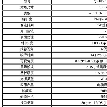
型号
QV185F
对角尺寸
18.5 
类型
a-Si TFT-
解析度
1920(RG
像素排列
RGB垂
开口区域
-
表面处理
250 c
对 比 度
1000:1 (T
推荐视角
全
响应时间
14 (Typ.)(G
可视角度
89/89/89/89 (Typ.)(C
显示模式
ADS，常黑
基板厚度
0.50+0
光源类型
WL
应用产品
电脑
帧频率
60
触摸技术
无
接口类型
30 pins LVDS (1 